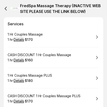
FredSpa Massage Therapy (INACTIVE WEB
SITE PLEASE USE THE LINK BELOW)
Services
Book
1 Hr Couples Massage
1 hr
·
Details
·
$170
.
Duration
.
:
Price
:
Book
CASH DISCOUNT 1 Hr Couples Massage
1 hr
·
Details
·
$160
.
Duration
.
:
Price
:
Book
1 Hr Couples Massage PLUS
1 hr
·
Details
·
$180
.
Duration
.
:
Price
:
Book
CASH DISCOUNT 1 Hr Couples Massage PLUS
1 hr
·
Details
·
$170
.
Duration
.
:
Price
: