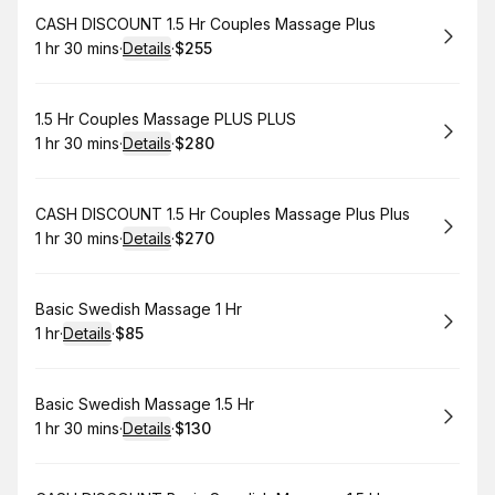
Book
CASH DISCOUNT 1.5 Hr Couples Massage Plus
1 hr 30 mins
·
Details
·
$255
.
Duration
:
.
Price
:
Book
1.5 Hr Couples Massage PLUS PLUS
1 hr 30 mins
·
Details
·
$280
.
Duration
:
.
Price
:
Book
CASH DISCOUNT 1.5 Hr Couples Massage Plus Plus
1 hr 30 mins
·
Details
·
$270
.
Duration
:
.
Price
:
Book
Basic Swedish Massage 1 Hr
1 hr
·
Details
·
$85
.
Duration
.
:
Price
:
Book
Basic Swedish Massage 1.5 Hr
1 hr 30 mins
·
Details
·
$130
.
Duration
:
.
Price
: