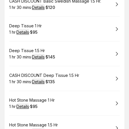
Book
CASH DISCOUNT Basic Swedish Massage 1.5 Hr.
1 hr 30 mins
·
Details
·
$120
.
Duration
:
.
Price
:
Book
Deep Tissue 1 Hr
1 hr
·
Details
·
$95
.
Duration
.
:
Price
:
Book
Deep Tissue 1.5 Hr
1 hr 30 mins
·
Details
·
$145
.
Duration
:
.
Price
:
Book
CASH DISCOUNT Deep Tissue 1.5 Hr
1 hr 30 mins
·
Details
·
$135
.
Duration
:
.
Price
:
Book
Hot Stone Massage 1 Hr
1 hr
·
Details
·
$95
.
Duration
.
:
Price
:
Book
Hot Stone Massage 1.5 Hr