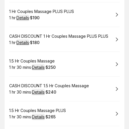
Book
1 Hr Couples Massage PLUS PLUS
1 hr
·
Details
·
$190
.
Duration
.
:
Price
:
Book
CASH DISCOUNT 1 Hr Couples Massage PLUS PLUS
1 hr
·
Details
·
$180
.
Duration
.
:
Price
:
Book
1.5 Hr Couples Massage
1 hr 30 mins
·
Details
·
$250
.
Duration
:
.
Price
:
Book
CASH DISCOUNT 1.5 Hr Couples Massage
1 hr 30 mins
·
Details
·
$240
.
Duration
:
.
Price
:
Book
1.5 Hr Couples Massage PLUS
1 hr 30 mins
·
Details
·
$265
.
Duration
:
.
Price
: